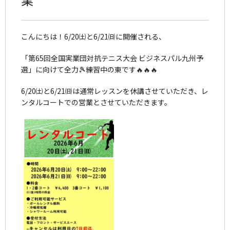
こんにちは！6/20㈯と6/21㈰に開催される、
「第65回全国実業団対抗テニス大会 ビジネスパル九州予
選」に向けて全力🎾練習中の東です🔥🔥🔥
6/20㈯と6/21㈰は通常レッスンを休講させていただき、レ
ンタルコートでの営業とさせていただきます。