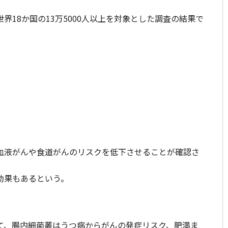
18か国の13万5000人以上を対象とした調査の結果で
血液がんや食道がんのリスクを低下させることが確認さ
効果もあるという。
て、腸内細菌叢はうつ病からがんの発症リスク、肥満ま