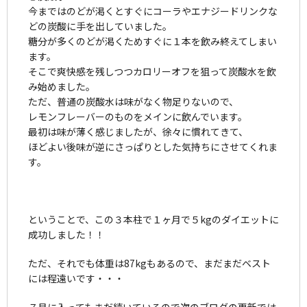
今まではのどが渇くとすぐにコーラやエナジードリンクな
どの炭酸に手を出していました。
糖分が多くのどが渇くためすぐに１本を飲み終えてしまい
ます。
そこで爽快感を残しつつカロリーオフを狙って炭酸水を飲
み始めました。
ただ、普通の炭酸水は味がなく物足りないので、
レモンフレーバーのものをメインに飲んでいます。
最初は味が薄く感じましたが、徐々に慣れてきて、
ほどよい後味が逆にさっぱりとした気持ちにさせてくれま
す。
ということで、この３本柱で１ヶ月で５kgのダイエットに
成功しました！！
ただ、それでも体重は87kgもあるので、まだまだベスト
には程遠いです・・・
７月に入ってもまだ続いているので次のブログの更新では