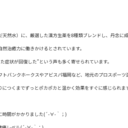
だ天然水）に、厳選した漢方生薬を8種類ブレンドし、丹念に
自然治癒力に働きかけるとされています。
た症状が回復した”という声も多く寄せられています。
フトバンクホークスやアビスパ福岡など、地元のプロスポーツ
りにつくまでずっとポカポカと温かく効果をすぐに感じられま
間がかかりました(´-∀-｀；)
レベル(´-∀-｀；)