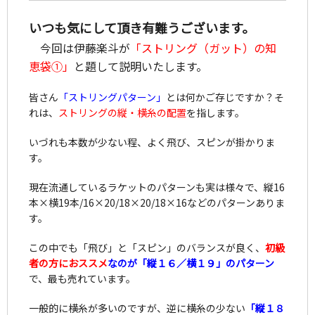
いつも気にして頂き有難うございます。
今回は伊藤楽斗が
「ストリング（ガット）の知
恵袋①」
と題して説明いたします。
皆さん
「ストリングパターン」
とは何かご存じですか？そ
れは、
ストリングの縦・横糸の配置
を指します。
いづれも本数が少ない程、よく飛び、スピンが掛かりま
す。
現在流通しているラケットのパターンも実は様々で、縦16
本×横19本/16×20/18×20/18×16などのパターンありま
す。
この中でも「飛び」と「スピン」のバランスが良く、
初級
者の方におススメ
なのが「縦１６／横１９」のパターン
で、最も売れています。
一般的に横糸が多いのですが、逆に横糸の少ない
「縦１８