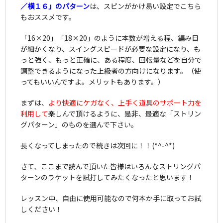
／横１６」のパターン
は、スピンがかけ易い設定でこちら
もおススメです。
「16×20」「18×20」のように本数が増える程、編み目
が細かくなり、スイングスピードが必要な設定になり、も
っと強く、もっと正確に、ある程度、回転量などを自分で
調整できるようになった上級者の方向けになります。（使
ってもいいんですよ。メリットもあります。）
まずは、
より快適にケガなく、上手く道具のサポート力を
利用して
楽しんで頂けるように、是非、最適な「ストリン
グパターン」のものを選んで下さい。
長くなってしまったので続きは次回に！！(*^-^*)
さて、ここまで読んで頂いた皆様はいろんなストリングパ
ターンのラケットを試打してみたくなったと思います！
レッスン中、自由に使用可能なので何本か手に取ってお試
しください！