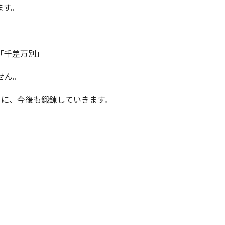
ます。
「千差万別」
せん。
うに、今後も鍛錬していきます。