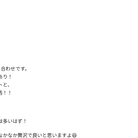
め合わせです。
あり！
トと、
活！！
は多いはず！
かなか贅沢で良いと思いますよ😆