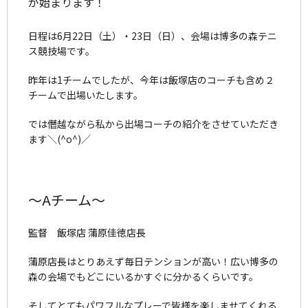
が始まります！
日程は6月22日（土）・23日（日）、会場は博多の森テニ
ス競技場です。
昨年は1チームでしたが、今年は飯塚店のコーチも含め２
チームで出場いたします。
では僭越ながら私から出場コーチの紹介をさせていただき
ます＼(^o^)／
～Aチーム～
監督 飯塚店 蒲原佳徳店長
蒲原店長はとりあえず毎日テンションが高い！広い博多の
森の会場でもどこにいるかすぐに分かるくらいです。
そしてとてもパワフルなプレーで皆様を楽しませてくれる