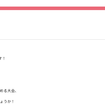
す！
。
決める大会、
しょうか！