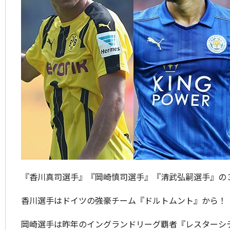
『香川真司選手』『岡崎慎司選手』『清武弘嗣選手』の
香川選手はドイツの強豪チーム『ドルトムント』から！
岡崎選手は昨年のイングランドリーグ覇者『レスターシ