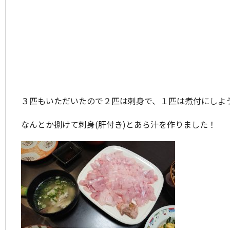
３匹もいただいたので２匹は刺身で、１匹は煮付にしよ
なんとか捌けて刺身(肝付き)とあら汁を作りました！