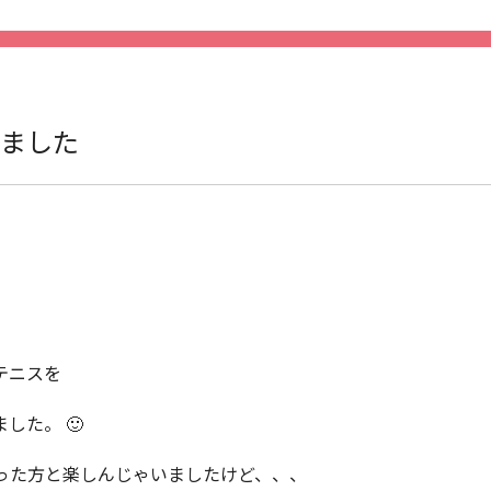
いました
。
テニスを
した。 🙂
った方と楽しんじゃいましたけど、、、