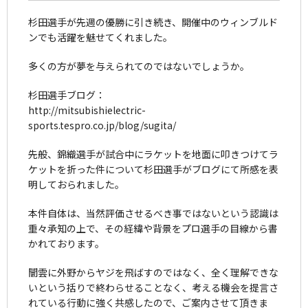
杉田選手が先週の優勝に引き続き、開催中のウィンブルド
ンでも活躍を魅せてくれました。
多くの方が夢を与えられてのではないでしょうか。
杉田選手ブログ：
http://mitsubishielectric-
sports.tespro.co.jp/blog/sugita/
先般、錦織選手が試合中にラケットを地面に叩きつけてラ
ケットを折った件について杉田選手がブログにて所感を表
明しておられました。
本件自体は、当然評価させるべき事ではないという認識は
重々承知の上で、その経緯や背景をプロ選手の目線から書
かれております。
闇雲に外野からヤジを飛ばすのではなく、全く理解できな
いという括りで終わらせることなく、考える機会を提言さ
れている行動に強く共感したので、ご案内させて頂きま