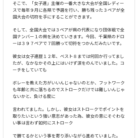
そこで、「女子連」主催の一番大きな大会が全国レディー
スで毎年９月に各県で予選を行い、勝ち残った３ペアが全
国大会の切符を手にすることができます。
そして、全国大会では３ペアが県の代表になり団体戦で全
国ナンバー１の県を決めていきます。今回、千葉県のドロ
ーは３９７ペアで７回勝って切符をつかんだみたいです。
彼女は女子連歴１２年、ベスト８までは何回か行ってまし
たが、なかなかその上にはいけず涙をのんでいました。コ
ーチをしていても
ボレーを教えた方がいいんじゃないのとか、フットワーク
も年齢と共に落ちるのでストロークだけでは難しいんじゃ
ないかと、負ける度に
言われてました。しかし、彼女はストロークでポイントを
取りたいという強い意志があった為、彼女の意にそぐわな
い事は言わず如何にストローク
で勝てるかという事を寄り添いながら進めていました。