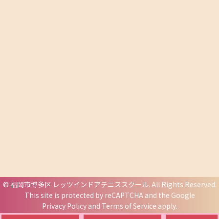
©
福岡市博多区 レッツインドアテニススクール
. All Rights Reserved.
This site is protected by reCAPTCHA and the Google
Privacy Policy
and
Terms of Service
apply.