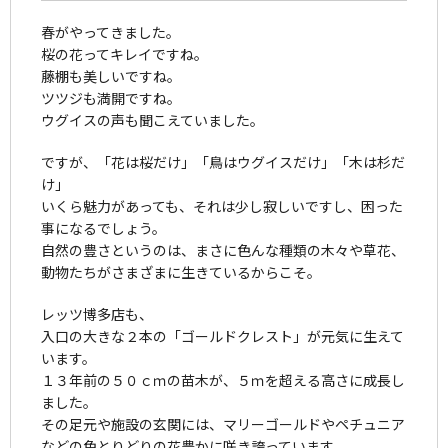
春がやってきました。
桜の花ってキレイですね。
藤棚も美しいですね。
ツツジも満開ですね。
ウグイスの声も聞こえていました。
ですが、「花は桜だけ」「鳥はウグイスだけ」「木は杉だ
け」
いくら魅力があっても、それは少し寂しいですし、困った
事になるでしょう。
自然の豊さというのは、まさに色んな種類の木々や草花、
動物たちがさまざまに生きているからこそ。
レッツ博多店も、
入口の大きな２本の「ゴールドクレスト」が元気に生えて
います。
１３年前の５０ｃｍの苗木が、５ｍを超える高さに成長し
ました。
その足元や施設の玄関には、マリーゴールドやペチュニア
などの色とりどりの花豊かに咲き誇っています。