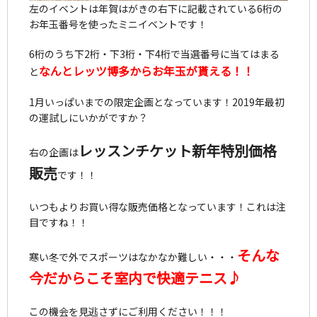
左のイベントは年賀はがきの右下に記載されている6桁の
お年玉番号を使ったミニイベントです！
6桁のうち下2桁・下3桁・下4桁で当選番号に当てはまる
なんとレッツ博多からお年玉が貰える！！
と
1月いっぱいまでの限定企画となっています！2019年最初
の運試しにいかがですか？
レッスンチケット新年特別価格
右の企画は
販売
です！！
いつもよりお買い得な販売価格となっています！これは注
目ですね！！
そんな
寒い冬で外でスポーツはなかなか難しい・・・
今だからこそ室内で快適テニス♪
この機会を見逃さずにご利用ください！！！