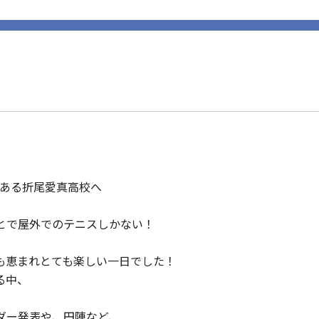
である折尾愛真高校へ
とで屋外でのテニスしかない！
も恵まれとても楽しい一日でした！
る中、
ダー発表や、円陣など、